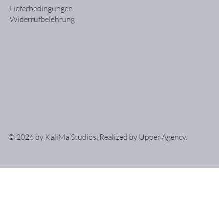
Lieferbedingungen
Widerrufbelehrung
© 2026 by KaliMa Studios. Realized by
Upper Agency
.