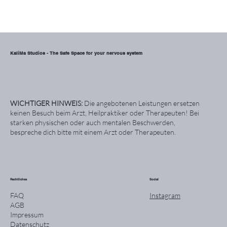
KaliMa Studios - The Safe Space for your nervous system
WICHTIGER HINWEIS:
Die angebotenen Leistungen ersetzen
keinen Besuch beim Arzt, Heilpraktiker oder Therapeuten! Bei
starken physischen oder auch mentalen Beschwerden,
bespreche dich bitte mit einem Arzt oder Therapeuten.
Rechtliches
Social
Instagram
FAQ
AGB
Impressum
Datenschutz