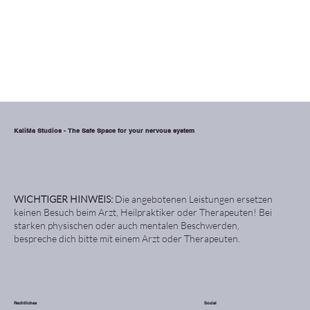
KaliMa Studios - The Safe Space for your nervous system
WICHTIGER HINWEIS:
Die angebotenen Leistungen ersetzen
keinen Besuch beim Arzt, Heilpraktiker oder Therapeuten! Bei
starken physischen oder auch mentalen Beschwerden,
bespreche dich bitte mit einem Arzt oder Therapeuten.
Rechtliches
Social