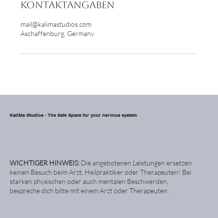
Kontaktangaben
mail@kalimastudios.com
Aschaffenburg, Germany
KaliMa Studios - The Safe Space for your nervous system
WICHTIGER HINWEIS:
Die angebotenen Leistungen ersetzen
keinen Besuch beim Arzt, Heilpraktiker oder Therapeuten! Bei
starken physischen oder auch mentalen Beschwerden,
bespreche dich bitte mit einem Arzt oder Therapeuten.