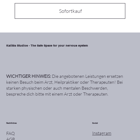
Sofortkauf
KaliMa Studios - The Safe Space for your nervous system
WICHTIGER HINWEIS:
Die angebotenen Leistungen ersetzen
keinen Besuch beim Arzt, Heilpraktiker oder Therapeuten! Bei
starken physischen oder auch mentalen Beschwerden,
bespreche dich bitte mit einem Arzt oder Therapeuten.
Rechtliches
Social
Instagram
FAQ
AGB